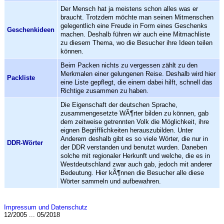
Der Mensch hat ja meistens schon alles was er
braucht. Trotzdem möchte man seinen Mitmenschen
gelegentlich eine Freude in Form eines Geschenks
Geschenkideen
machen. Deshalb führen wir auch eine Mitmachliste
zu diesem Thema, wo die Besucher ihre Ideen teilen
können.
Beim Packen nichts zu vergessen zählt zu den
Merkmalen einer gelungenen Reise. Deshalb wird hier
Packliste
eine Liste gepflegt, die einem dabei hilft, schnell das
Richtige zusammen zu haben.
Die Eigenschaft der deutschen Sprache,
zusammengesetzte WÃ¶rter bilden zu können, gab
dem zeitweise getrennten Volk die Möglichkeit, ihre
eignen Begrifflichkeiten herauszubilden. Unter
Anderem deshalb gibt es so viele Wörter, die nur in
DDR-Wörter
der DDR verstanden und benutzt wurden. Daneben
solche mit regionaler Herkunft und welche, die es in
Westdeutschland zwar auch gab, jedoch mit anderer
Bedeutung. Hier kÃ¶nnen die Besucher alle diese
Wörter sammeln und aufbewahren.
Impressum und Datenschutz
12/2005 ... 05/2018