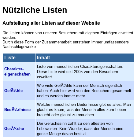
Nützliche Listen
Aufstellung aller Listen auf dieser Website
Die Listen können von unseren Besuchern mit eigenen Einträgen erweitert
werden.
Durch diese Form der Zusammenarbeit entstehen immer umfassendere
Nachschlagewerke.
Liste
Inhalt
Liste von menschlichen Charaktereigenschaften.
Charakter­
Diese Liste wird seit 2005 von den Besuchern
eigenschaften
erweitert.
Wie viele GefÃ¼hle kann der Mensch eigentlich
GefÃ¼hle
haben. Auch hier wird von den Besuchern gesammelt
und es werden immer mehr.
Welche menschlichen Bedürfnisse gibt es alles. Man
BedÃ¼rfnisse
glaubt es kaum, was der Mensch alles zum Leben
braucht oder glaubt zu brauchen.
Der Geruchssinn zählt zu den ältesten von
GerÃ¼che
Lebewesen. Kein Wunder, dass der Mensch eine
ganze Menge davon besitzt.